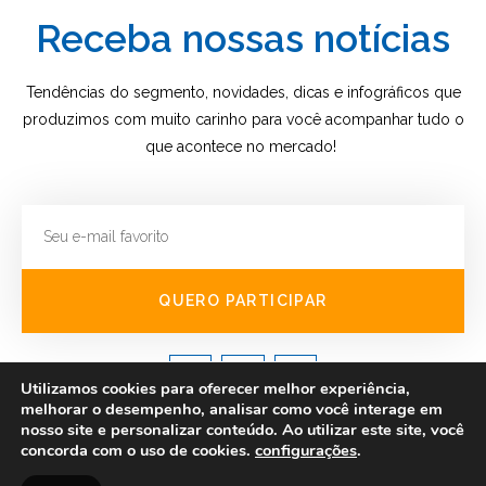
Receba nossas notícias
Tendências do segmento, novidades, dicas e infográficos que
produzimos com muito carinho para você acompanhar tudo o
que acontece no mercado!
QUERO PARTICIPAR
Utilizamos cookies para oferecer melhor experiência,
melhorar o desempenho, analisar como você interage em
© 2019 Todos os direitos reservados Lightprint Etiquetas Adesivas
nosso site e personalizar conteúdo. Ao utilizar este site, você
concorda com o uso de cookies.
configurações
.
Desenvolvido por
Agência Raised