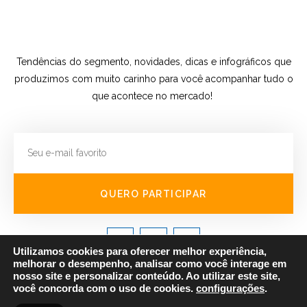
Tendências do segmento, novidades, dicas e infográficos que
produzimos com muito carinho para você acompanhar tudo o
que acontece no mercado!
QUERO PARTICIPAR
Utilizamos cookies para oferecer melhor experiência,
melhorar o desempenho, analisar como você interage em
© 2019 Todos os direitos reservados Lightprint Etiquetas Adesivas
nosso site e personalizar conteúdo. Ao utilizar este site,
você concorda com o uso de cookies.
configurações
.
Desenvolvido por ❤
Agência Raised