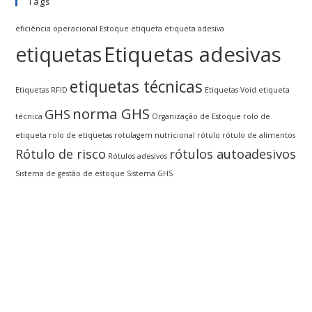
Tags
eficiência operacional
Estoque
etiqueta
etiqueta adesiva
Etiquetas adesivas
etiquetas
etiquetas técnicas
Etiquetas RFID
Etiquetas Void
etiqueta
norma GHS
GHS
técnica
Organização de Estoque
rolo de
etiqueta
rolo de etiquetas
rotulagem nutricional
rótulo
rótulo de alimentos
Rótulo de risco
rótulos autoadesivos
Rótulos adesivos
Sistema de gestão de estoque
Sistema GHS