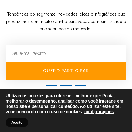
Tendências do segmento, novidades, dicas e infográficos que
produzimos com muito carinho para você acompanhar tudo o
que acontece no mercado!
QUERO PARTICIPAR
Utilizamos cookies para oferecer melhor experiência,
melhorar o desempenho, analisar como você interage em
© 2019 Todos os direitos reservados Lightprint Etiquetas Adesivas
nosso site e personalizar conteúdo. Ao utilizar este site,
você concorda com o uso de cookies.
configurações
.
Desenvolvido por ❤
Agência Raised
Aceito