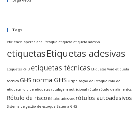
Siga-Nos
Tags
eficiência operacional
Estoque
etiqueta
etiqueta adesiva
Etiquetas adesivas
etiquetas
etiquetas técnicas
Etiquetas RFID
Etiquetas Void
etiqueta
norma GHS
GHS
técnica
Organização de Estoque
rolo de
etiqueta
rolo de etiquetas
rotulagem nutricional
rótulo
rótulo de alimentos
Rótulo de risco
rótulos autoadesivos
Rótulos adesivos
Sistema de gestão de estoque
Sistema GHS