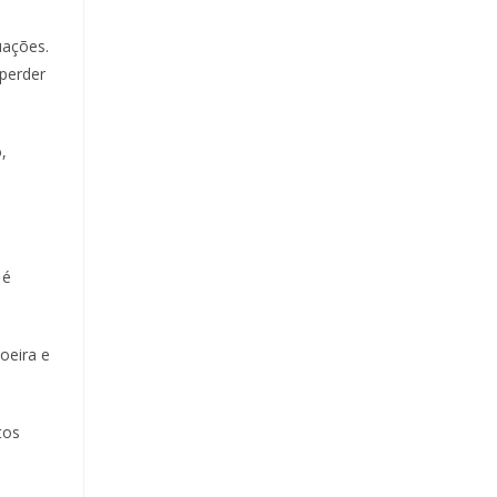
uações.
 perder
,
 é
oeira e
tos