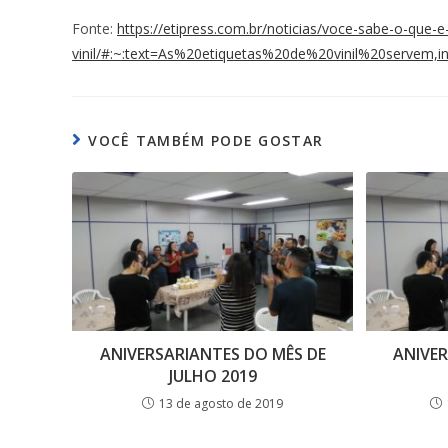
Fonte:
https://etipress.com.br/noticias/voce-sabe-o-que-e
vinil/#:~:text=As%20etiquetas%20de%20vinil%20servem
VOCÊ TAMBÉM PODE GOSTAR
ANIVERSARIANTES DO MÊS DE
ANIVER
JULHO 2019
13 de agosto de 2019