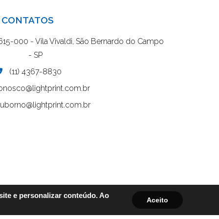
CONTATOS
9615-000 - Vila Vivaldi, São Bernardo do Campo
- SP
(11) 4367-8830
onosco@lightprint.com.br
suborno@lightprint.com.br
ite e personalizar conteúdo. Ao
Aceito