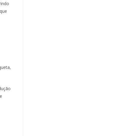
rindo
 que
queta,
odução
 e