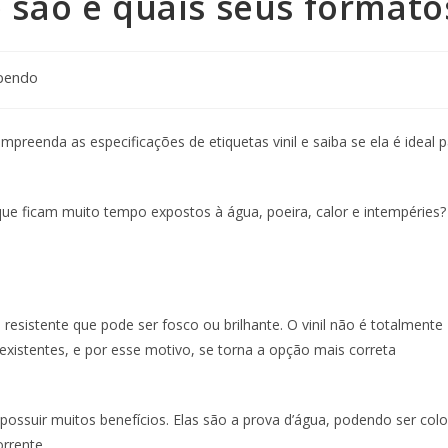
e são e quais seus formato
abendo
mpreenda as especificações de etiquetas vinil e saiba se ela é ideal 
ue ficam muito tempo expostos à água, poeira, calor e intempéries?
 resistente que pode ser fosco ou brilhante. O vinil não é totalmente
xistentes, e por esse motivo, se torna a opção mais correta
 possuir muitos benefícios. Elas são a prova d’água, podendo ser col
rrente.