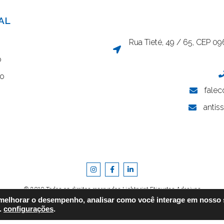
AL
Rua Tieté, 49 / 65, CEP 0
o
co
falec
antis
© 2019 Todos os direitos reservados Lightprint Etiquetas Adesivas
 melhorar o desempenho, analisar como você interage em nosso s
Desenvolvido por ❤
Agência Raised
.
configurações
.