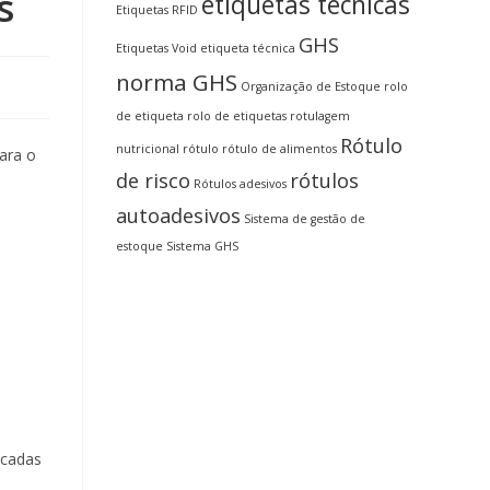
s
etiquetas técnicas
Etiquetas RFID
GHS
Etiquetas Void
etiqueta técnica
norma GHS
Organização de Estoque
rolo
de etiqueta
rolo de etiquetas
rotulagem
Rótulo
nutricional
rótulo
rótulo de alimentos
para o
de risco
rótulos
Rótulos adesivos
autoadesivos
Sistema de gestão de
estoque
Sistema GHS
ocadas